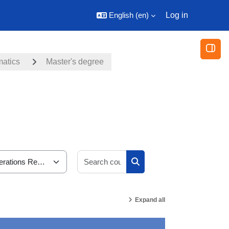
English ‎(en)‎
Log in
Open
atics
Master's degree
Search courses
Search courses
Expand all