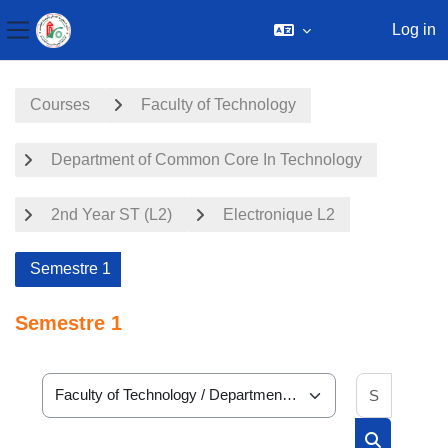
Log in
Side panel
Skip to main content
Courses
Faculty of Technology
Department of Common Core In Technology
2nd Year ST (L2)
Electronique L2
Semestre 1
Semestre 1
Search 
Course categories