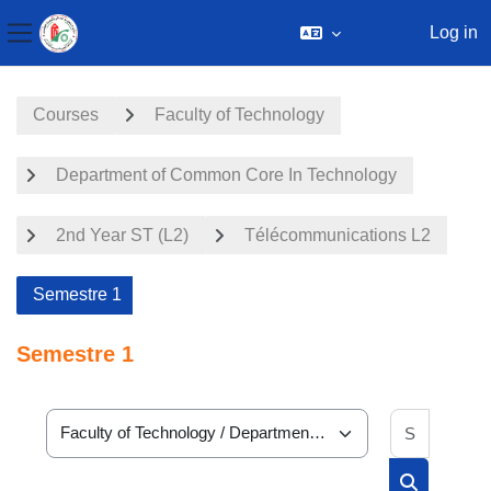
Log in
Side panel
Skip to main content
Courses
Faculty of Technology
Department of Common Core In Technology
2nd Year ST (L2)
Télécommunications L2
Semestre 1
Semestre 1
Search 
Course categories