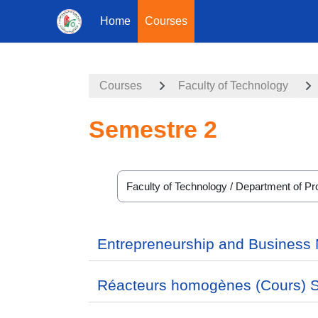
Home
Courses
Skip to main content
Courses
Faculty of Technology
Semestre 2
Course categories
Entrepreneurship and Business
Réacteurs homogènes (Cours) 