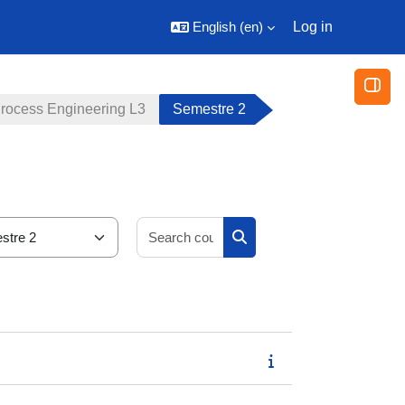
English ‎(en)‎
Log in
Open
rocess Engineering L3
Semestre 2
Search courses
Search courses