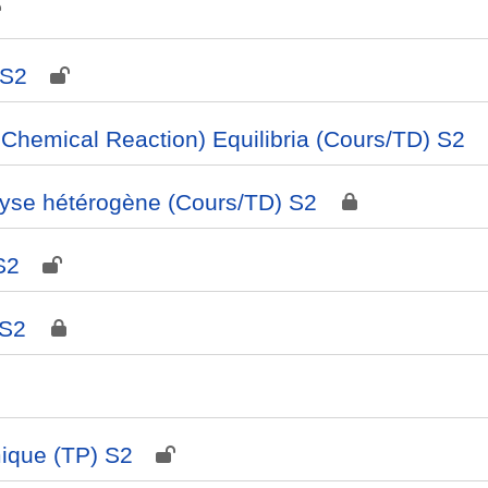
 S2
hemical Reaction) Equilibria (Cours/TD) S2
lyse hétérogène (Cours/TD) S2
S2
 S2
mique (TP) S2