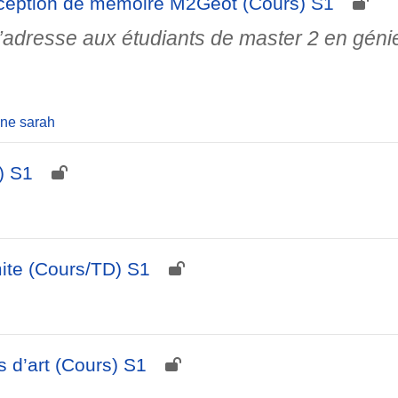
ception de mémoire M2Géot (Cours) S1
’adresse aux étudiants de master 2 en génie
ne sarah
) S1
mite (Cours/TD) S1
s d’art (Cours) S1