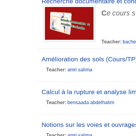
Recherche documentaire et con
C
e cours s
Teacher:
bache
Amélioration des sols (Cours/TP
Teacher:
amri salima
Calcul à la rupture et analyse li
Teacher:
bensaada abdelhalim
Notions sur les voies et ouvrage
Teacher:
amri salima