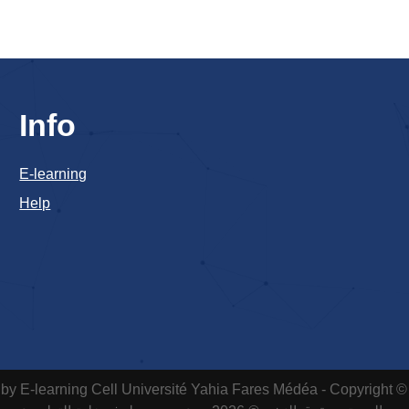
Info
E-learning
Help
by E-learning Cell
Université Yahia Fares Médéa - Copyright ©