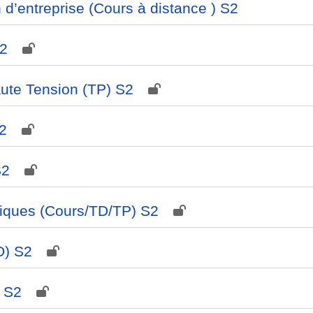
n d’entreprise (Cours à distance ) S2
S2
aute Tension (TP) S2
2
S2
iques (Cours/TD/TP) S2
D) S2
) S2