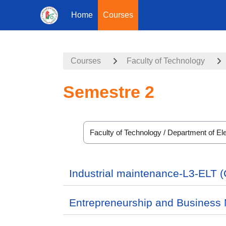
Home
Courses
Skip to main content
Courses
Faculty of Technology
Semestre 2
Course categories
Industrial maintenance-L3-ELT 
Entrepreneurship and Busines