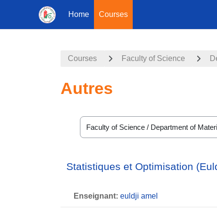
Home
Courses
Skip to main content
Courses
Faculty of Science
De
Autres
Course categories
Statistiques et Optimisation (Euld
Enseignant:
euldji amel