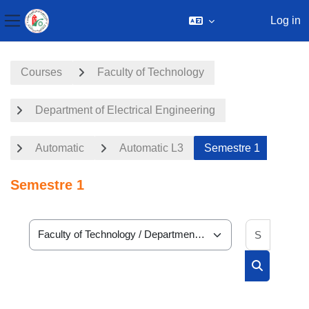
Log in
Side panel
Skip to main content
Courses
Faculty of Technology
Department of Electrical Engineering
Automatic
Automatic L3
Semestre 1
Semestre 1
Search 
Course categories
Search cou