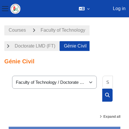
Log in
Side panel
Skip to main content
Courses
Faculty of Technology
Doctorate LMD (FT)
Génie Civil
Génie Civil
Search 
Course categories
Search cou
Expand all