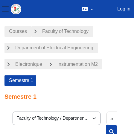
Log in
Side panel
Skip to main content
Courses
Faculty of Technology
Department of Electrical Engineering
Electronique
Instrumentation M2
Semestre 1
Semestre 1
Search 
Course categories