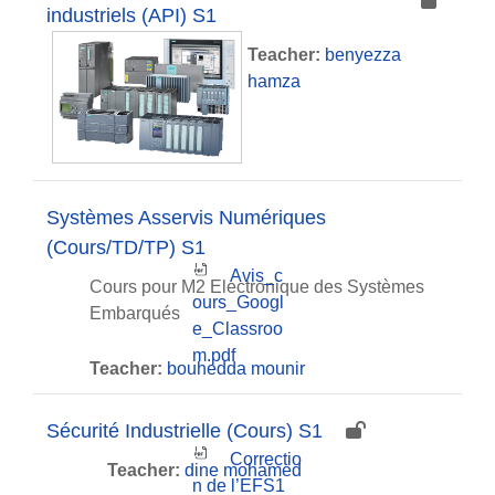
industriels (API) S1
Teacher:
benyezza
hamza
Systèmes Asservis Numériques
(Cours/TD/TP) S1
Avis_c
Cours pour M2 Electronique des Systèmes
ours_Googl
Embarqués
e_Classroo
m.pdf
Teacher:
bouhedda mounir
Sécurité Industrielle (Cours) S1
Correctio
Teacher:
dine mohamed
n de l’EFS1