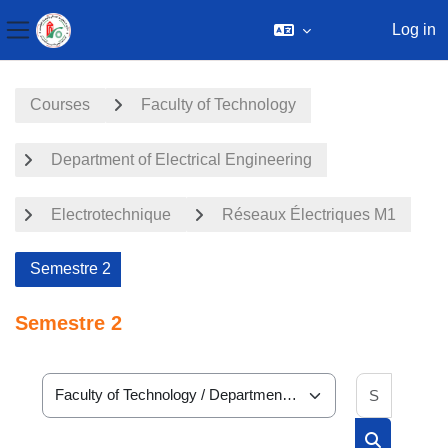
Log in
Side panel
Skip to main content
Courses
Faculty of Technology
Department of Electrical Engineering
Electrotechnique
Réseaux Électriques M1
Semestre 2
Semestre 2
Search 
Course categories