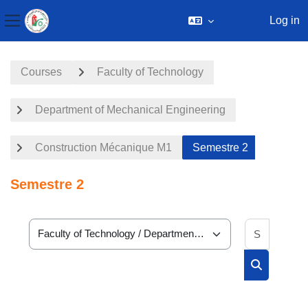
Log in
Side panel
Skip to main content
Courses
Faculty of Technology
Department of Mechanical Engineering
Construction Mécanique M1
Semestre 2
Semestre 2
Search 
Course categories
Search cou