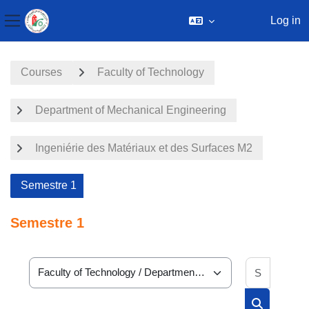
Log in
Side panel
Skip to main content
Courses
Faculty of Technology
Department of Mechanical Engineering
Ingeniérie des Matériaux et des Surfaces M2
Semestre 1
Semestre 1
Search 
Course categories