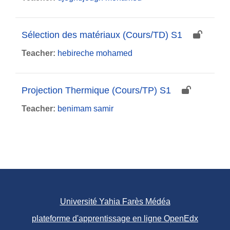
Sélection des matériaux (Cours/TD) S1
Teacher:
hebireche mohamed
Projection Thermique (Cours/TP) S1
Teacher:
benimam samir
Université Yahia Farès Médéa
plateforme d'apprentissage en ligne OpenEdx