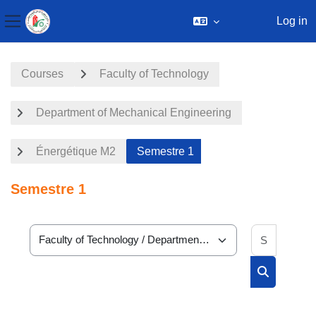
Log in
Side panel
Skip to main content
Courses
Faculty of Technology
Department of Mechanical Engineering
Énergétique M2
Semestre 1
Semestre 1
Search 
Course categories
Search cou