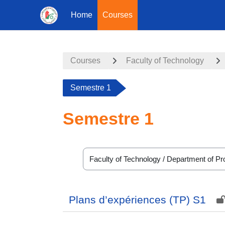
Home
Courses
Skip to main content
Courses
Faculty of Technology
Semestre 1
Semestre 1
Course categories
Plans d’expériences (TP) S1