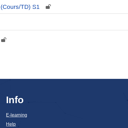
 (Cours/TD) S1
Info
E-learning
Help