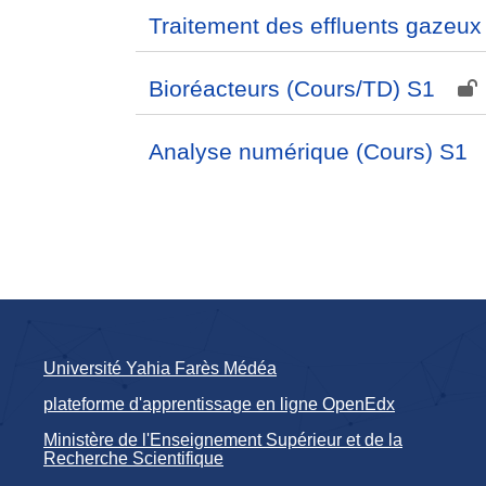
Traitement des effluents gazeux
Bioréacteurs (Cours/TD) S1
Analyse numérique (Cours) S1
Université Yahia Farès Médéa
plateforme d'apprentissage en ligne OpenEdx
Ministère de l'Enseignement Supérieur et de la
Recherche Scientifique