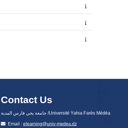
Contact Us
جامعة يحي فارس المدية /Université Yahia Farès Médéa
Email :
elearning@univ-medea.dz