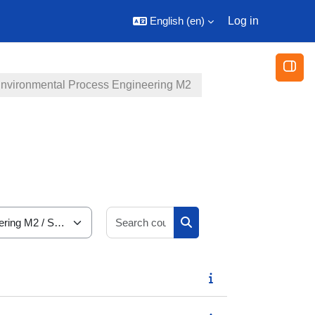
English ‎(en)‎
Log in
Open
nvironmental Process Engineering M2
Search courses
Search courses