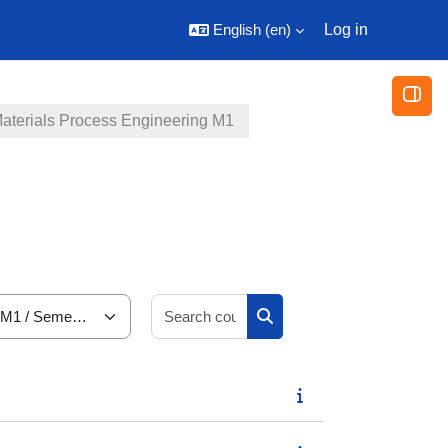
English ‎(en)‎
Log in
Open
aterials Process Engineering M1
Search courses
Search courses