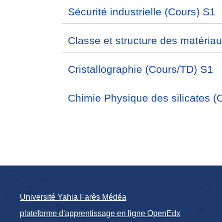
Sécurité industrielle (Cours) S1
Classe et structure des matéria
Cristallographie (Cours/TD) S1
Chimie Physique des silicates (
Université Yahia Farès Médéa
plateforme d'apprentissage en ligne OpenEdx