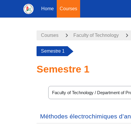
Home
Courses
Skip to main content
Courses
Faculty of Technology
Semestre 1
Semestre 1
Course categories
Méthodes électrochimiques d’an