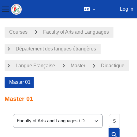
Log in
Side panel
Skip to main content
Courses
Faculty of Arts and Languages
Département des langues étrangères
Langue Française
Master
Didactique
Master 01
Master 01
Search 
Course categories