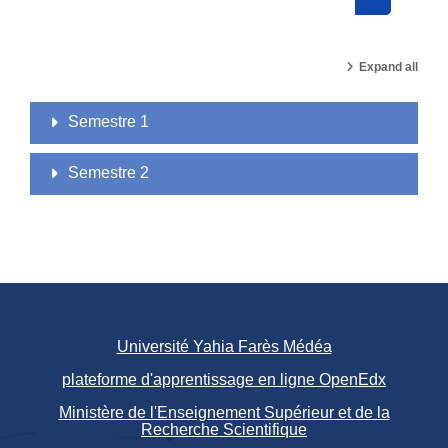
Search cou
Expand all
Semestre 1
Semestre 2
Université Yahia Farès Médéa
plateforme d'apprentissage en ligne OpenEdx
Ministère de l'Enseignement Supérieur et de la
Recherche Scientifique