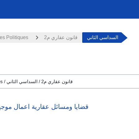
es Politiques
قانون عقاري م2
السداسي الثاني
قضايا ومسائل عقارية اعمال موجهة 