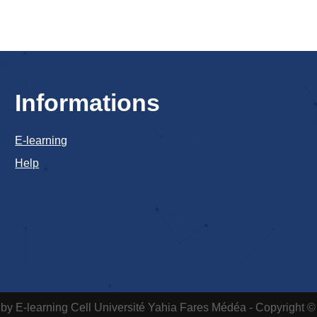
Informations
E-learning
Help
by E-learning Cell
Université Yahia Fares Médéa - Copyright ©