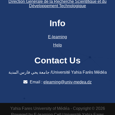
Direction Générale de la Recherche Scientifique et du
Développement Technologique
Info
E-learning
Help
Contact Us
جامعة يحي فارس المدية /Université Yahia Farès Médéa
Email :
elearning@univ-medea.dz
Yahia Fares University of Médéa - Copyright © 2026
Powered by E-learning Cell
Université Yahia Fares