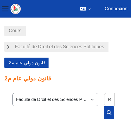
Connexion
Panneau latéral
Passer au contenu principal
Cours
Faculté de Droit et des Sciences Politiques
قانون دولي عام م2
قانون دولي عام م2
Recherc
Catégories de cours
Rechercher