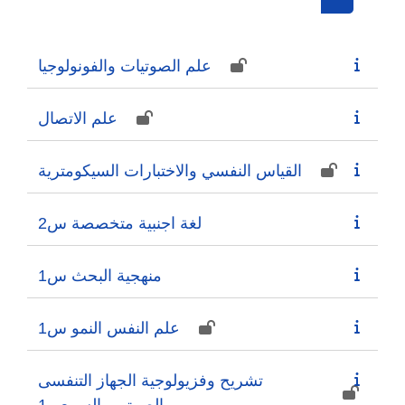
Search cou
علم الصوتيات والفونولوجيا
علم الاتصال
القياس النفسي والاختبارات السيكومترية
لغة اجنبية متخصصة س2
منهجية البحث س1
علم النفس النمو س1
تشريح وفزيولوجية الجهاز التنفسى
والصوتي والسمعي1