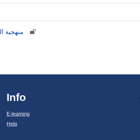
منهجية ا
Info
E-learning
Help