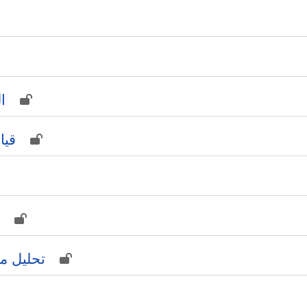
ال
قيا
تحليل م