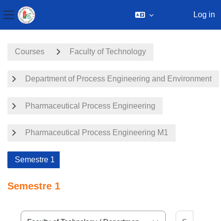
Log in
Side panel
Skip to main content
Courses
Faculty of Technology
Department of Process Engineering and Environment
Pharmaceutical Process Engineering
Pharmaceutical Process Engineering M1
Semestre 1
Semestre 1
Search 