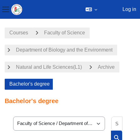
Log in
Side panel
Skip to main content
Courses
Faculty of Science
Department of Biology and the Environment
Natural and Life Sciences(L1)
Archive
Bachelor's degree
Bachelor's degree
Search 
Course categories