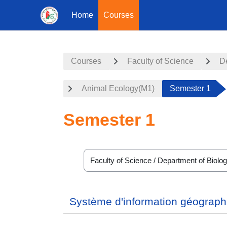
Home
Courses
Skip to main content
Courses
Faculty of Science
D
Animal Ecology(M1)
Semester 1
Semester 1
Course categories
Système d'information géograph