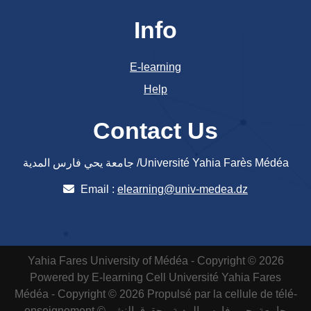
Info
E-learning
Help
Contact Us
جامعة يحي فارس المدية /Université Yahia Farès Médéa
Email :
elearning@univ-medea.dz
Yahia Fares University of Médéa - Copyright © 2026
Powered by E-learning Cell
Université Yahia Fares
Médéa - Copyright © 2026 Propulsé par la cellule de télé-
enseignement
جامعة يحيى فارس المدية - حقوق النشر ©