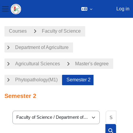
Log in
Side panel
Skip to main content
Courses
Faculty of Science
Department of Agriculture
Agricultural Sciences
Master's degree
Phytopathology(M1)
Semester 2
Semester 2
Search 
Course categories