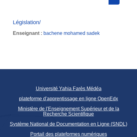
Search cou
Législation/
Enseignant :
bachene mohamed sadek
Université Yahia Farès Médéa
plateforme d'apprentissage en ligne OpenEdx
Ministère de l'Enseignement Supérieur et de la
Recherche Scientifique
Système National de Documentation en Ligne (SNDL)
Portail des plateformes numériques