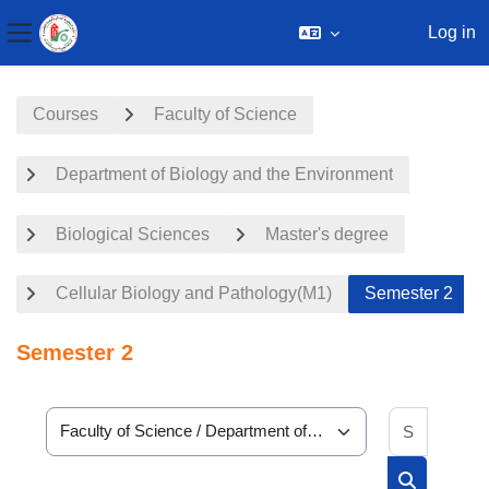
Log in
Side panel
Skip to main content
Courses
Faculty of Science
Department of Biology and the Environment
Biological Sciences
Master's degree
Cellular Biology and Pathology(M1)
Semester 2
Semester 2
Search 
Course categories