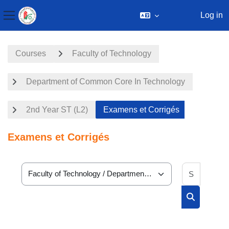
Log in
Side panel
Skip to main content
Courses
Faculty of Technology
Department of Common Core In Technology
2nd Year ST (L2)
Examens et Corrigés
Examens et Corrigés
Search 
Course categories
Search cou