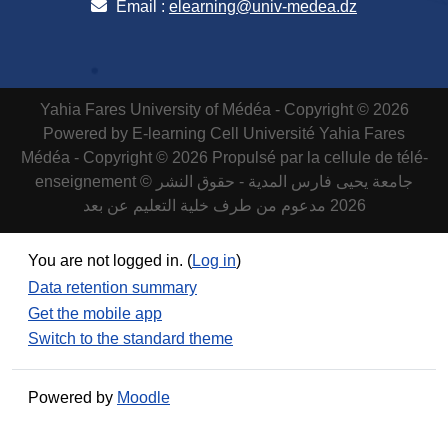
Email :
elearning@univ-medea.dz
Yahia Fares University of Médéa - Copyright © 2026
Powered by E-learning Cell
Université Yahia Fares
Médéa - Copyright © 2026 Propulsé par la cellule de télé-
enseignement
جامعة يحيى فارس المدية - حقوق النشر ©
2026 مدعوم من طرف خلية التعليم عن بعد
You are not logged in. (
Log in
)
Data retention summary
Get the mobile app
Switch to the standard theme
Powered by
Moodle