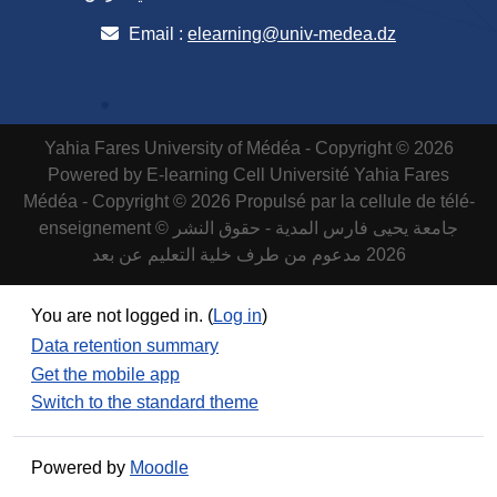
Email :
elearning@univ-medea.dz
Yahia Fares University of Médéa - Copyright © 2026
Powered by E-learning Cell
Université Yahia Fares
Médéa - Copyright © 2026 Propulsé par la cellule de télé-
enseignement
جامعة يحيى فارس المدية - حقوق النشر ©
2026 مدعوم من طرف خلية التعليم عن بعد
You are not logged in. (
Log in
)
Data retention summary
Get the mobile app
Switch to the standard theme
Powered by
Moodle