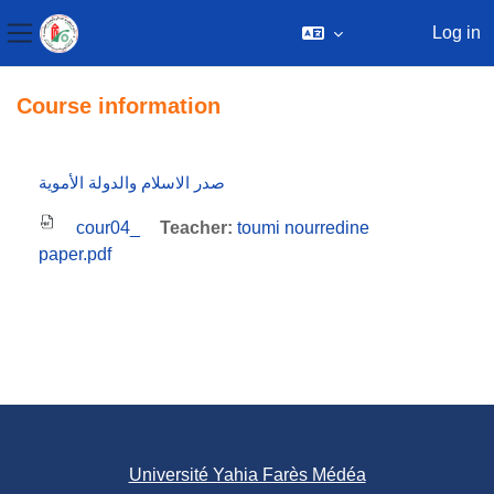
Log in
Side panel
Skip to main content
Course information
صدر الاسلام والدولة الأموية
cour04_
Teacher:
toumi nourredine
paper.pdf
Université Yahia Farès Médéa