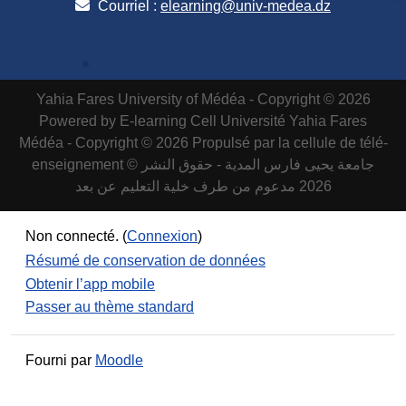
Courriel :
elearning@univ-medea.dz
Yahia Fares University of Médéa - Copyright © 2026
Powered by E-learning Cell
Université Yahia Fares
Médéa - Copyright © 2026 Propulsé par la cellule de télé-
enseignement
جامعة يحيى فارس المدية - حقوق النشر ©
2026 مدعوم من طرف خلية التعليم عن بعد
Non connecté. (
Connexion
)
Résumé de conservation de données
Obtenir l’app mobile
Passer au thème standard
Fourni par
Moodle