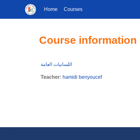
Home
Courses
Skip to main content
Course information
اللسانيات العامة
Teacher:
hamidi benyoucef