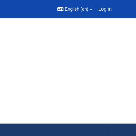
English ‎(en)‎
Log in