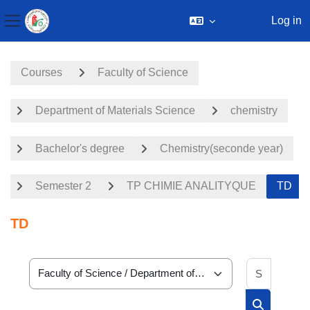
Log in
Side panel
Skip to main content
Courses
Faculty of Science
Department of Materials Science
chemistry
Bachelor's degree
Chemistry(seconde year)
Semester 2
TP CHIMIE ANALITYQUE
TD
TD
Search 
Course categories