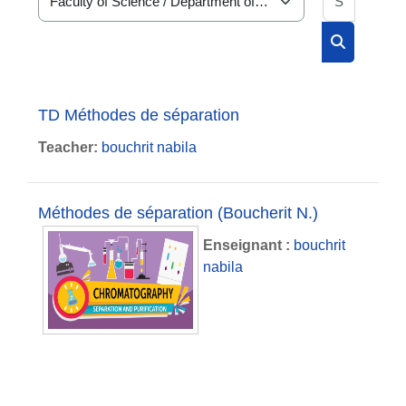
Course categories
Search cou
TD Méthodes de séparation
Teacher:
bouchrit nabila
Méthodes de séparation (Boucherit N.)
Enseignant :
bouchrit
nabila