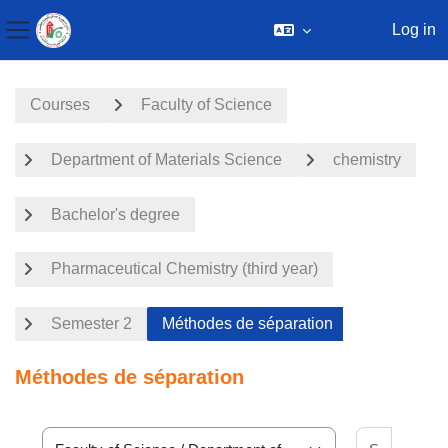
Log in
Side panel
Skip to main content
Courses
Faculty of Science
Department of Materials Science
chemistry
Bachelor's degree
Pharmaceutical Chemistry (third year)
Semester 2
Méthodes de séparation
Méthodes de séparation
Search 