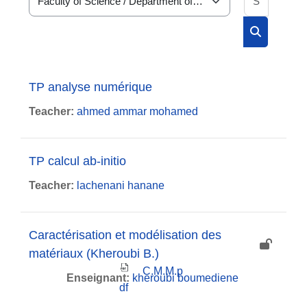
Course categories
Search cou
TP analyse numérique
Teacher:
ahmed ammar mohamed
TP calcul ab-initio
Teacher:
lachenani hanane
Caractérisation et modélisation des
matériaux (Kheroubi B.)
C.M.M.p
Enseignant:
kheroubi boumediene
df