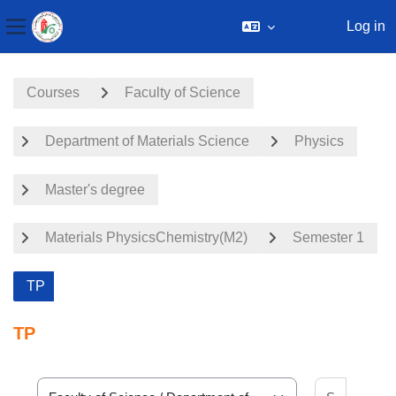
Log in
Side panel
Skip to main content
Courses
Faculty of Science
Department of Materials Science
Physics
Master's degree
Materials PhysicsChemistry(M2)
Semester 1
TP
TP
Search 