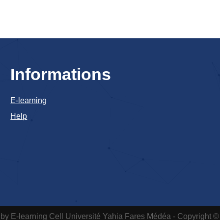
Informations
E-learning
Help
by E-learning Cell
Université Yahia Fares Médéa - Copyright ©