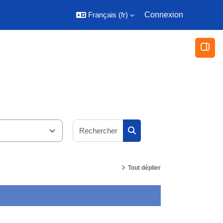
Français ‎(fr)‎
Connexion
Ouvri
Rechercher des cours
Rechercher des cours
Tout déplier