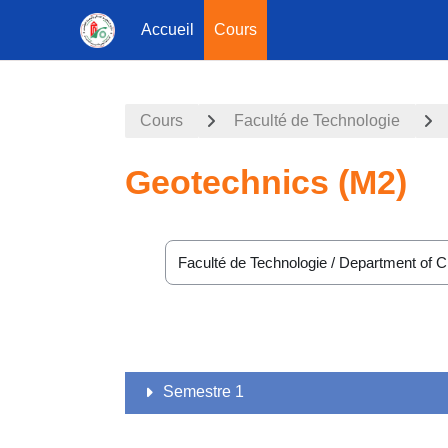
Accueil
Cours
Passer au contenu principal
Cours
Faculté de Technologie
Geotechnics (M2)
Catégories de cours
Semestre 1