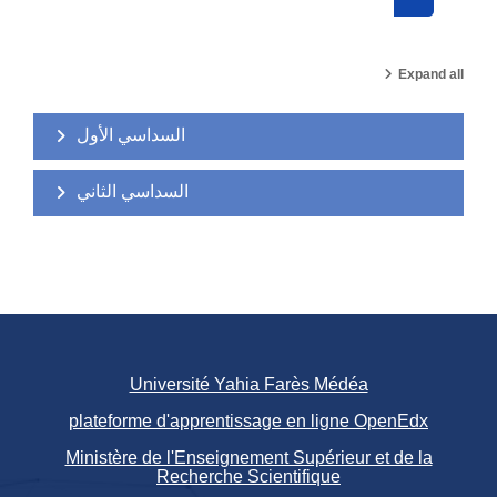
Search cou
Expand all
السداسي الأول
السداسي الثاني
Université Yahia Farès Médéa
plateforme d'apprentissage en ligne OpenEdx
Ministère de l'Enseignement Supérieur et de la
Recherche Scientifique