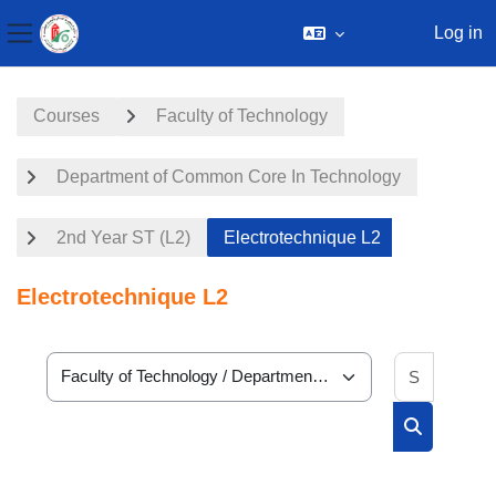
Log in
Side panel
Skip to main content
Courses
Faculty of Technology
Department of Common Core In Technology
2nd Year ST (L2)
Electrotechnique L2
Electrotechnique L2
Search 
Course categories
Search cou