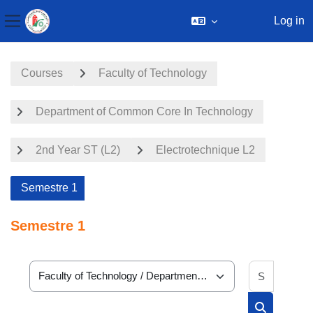
Log in
Side panel
Skip to main content
Courses
Faculty of Technology
Department of Common Core In Technology
2nd Year ST (L2)
Electrotechnique L2
Semestre 1
Semestre 1
Search 
Course categories