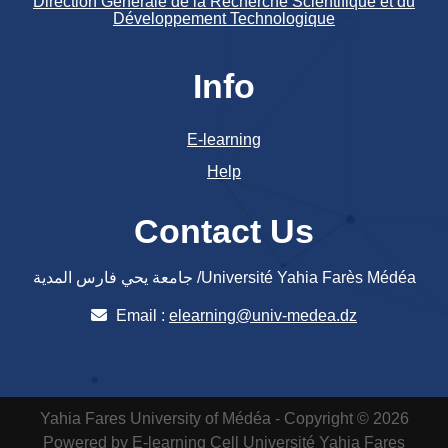
Direction Générale de la Recherche Scientifique et du
Développement Technologique
Info
E-learning
Help
Contact Us
جامعة يحي فارس المدية /Université Yahia Farès Médéa
Email :
elearning@univ-medea.dz
Yahia Fares University of Médéa - Copyright © 2026
Powered by E-learning Cell
Université Yahia Fares