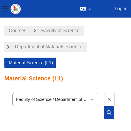
Log in
Side panel
Skip to main content
Courses
Faculty of Science
Department of Materials Science
Material Science (L1)
Material Science (L1)
Search 
Course categories
Search cou