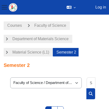
Log in
Side panel
Skip to main content
Courses
Faculty of Science
Department of Materials Science
Material Science (L1)
Semester 2
Semester 2
Search 
Course categories
Search cou