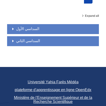
Search cou
Expand all
السداسي الأول
السداسي الثاني
Université Yahia Farès Médéa
plateforme d'apprentissage en ligne OpenEdx
Ministère de l'Enseignement Supérieur et de la
Recherche Scientifique