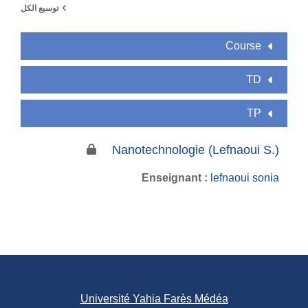
توسيع الكل
Course
TD
TP
Nanotechnologie (Lefnaoui S.)
Enseignant :
lefnaoui sonia
Université Yahia Farès Médéa