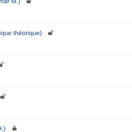
mar M.)
ique théorique)
H.)