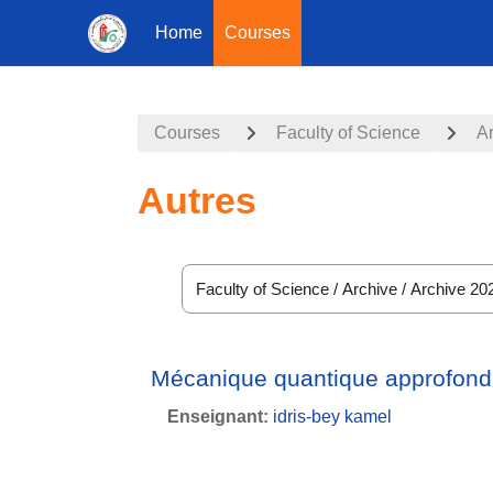
Home
Courses
Skip to main content
Courses
Faculty of Science
A
Autres
Course categories
Mécanique quantique approfondie
Enseignant:
idris-bey kamel