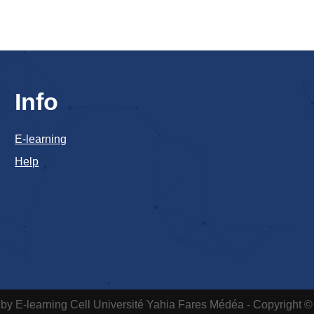
Info
E-learning
Help
by E-learning Cell
Université Yahia Fares Médéa - Copyright ©