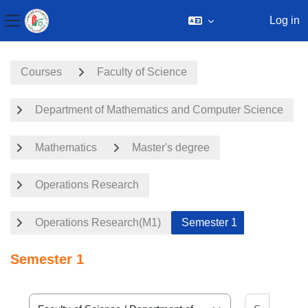
Log in
Side panel
Skip to main content
Courses
Faculty of Science
Department of Mathematics and Computer Science
Mathematics
Master's degree
Operations Research
Operations Research(M1)
Semester 1
Semester 1
Search 