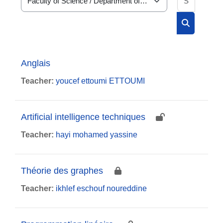
Course categories
Search cou
Anglais
Teacher:
youcef ettoumi ETTOUMI
Artificial intelligence techniques
Teacher:
hayi mohamed yassine
Théorie des graphes
Teacher:
ikhlef eschouf noureddine