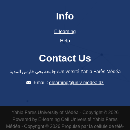
Info
E-learning
Help
Contact Us
جامعة يحي فارس المدية /Université Yahia Farès Médéa
Email :
elearning@univ-medea.dz
Yahia Fares University of Médéa - Copyright © 2026
Powered by E-learning Cell
Université Yahia Fares
Médéa - Copyright © 2026 Propulsé par la cellule de télé-