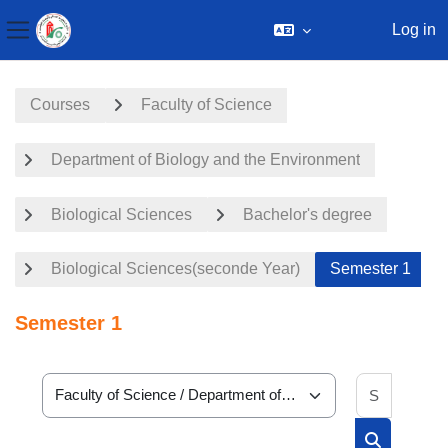
Log in
Side panel
Skip to main content
Courses
Faculty of Science
Department of Biology and the Environment
Biological Sciences
Bachelor's degree
Biological Sciences(seconde Year)
Semester 1
Semester 1
Search 
Course categories